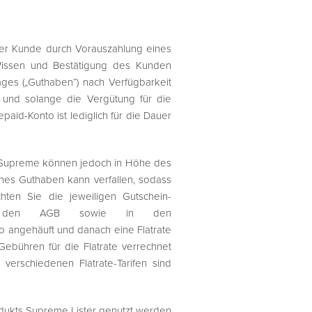
 der Kunde durch Vorauszahlung eines
Wissen und Bestätigung des Kunden
es („Guthaben“) nach Verfügbarkeit
und solange die Vergütung für die
id-Konto ist lediglich für die Dauer
on Supreme können jedoch in Höhe des
es Guthaben kann verfallen, sodass
en Sie die jeweiligen Gutschein-
, in den AGB sowie in den
o angehäuft und danach eine Flatrate
Gebühren für die Flatrate verrechnet
verschiedenen Flatrate-Tarifen sind
rodukts Supreme Lister genutzt werden