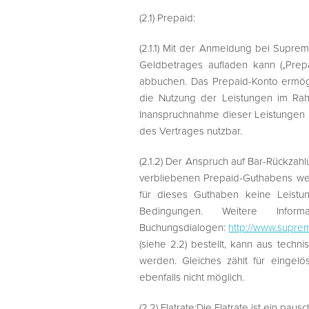
(2.1) Prepaid:
(2.1.1) Mit der Anmeldung bei Supre
Geldbetrages aufladen kann („Pre
abbuchen. Das Prepaid-Konto ermög
die Nutzung der Leistungen im Ra
Inanspruchnahme dieser Leistungen m
des Vertrages nutzbar.
(2.1.2) Der Anspruch auf Bar-Rückza
verbliebenen Prepaid-Guthabens we
für dieses Guthaben keine Leist
Bedingungen. Weitere Inf
Buchungsdialogen:
http://www.supre
(siehe 2.2) bestellt, kann aus tech
werden. Gleiches zählt für eingelö
ebenfalls nicht möglich.
(2.2) Flatrate:Die Flatrate ist ein 