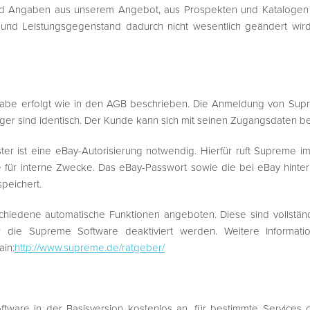
 Angaben aus unserem Angebot, aus Prospekten und Katalogen be
- und Leistungsgegenstand dadurch nicht wesentlich geändert wi
be erfolgt wie in den AGB beschrieben. Die Anmeldung von Supr
 sind identisch. Der Kunde kann sich mit seinen Zugangsdaten bei 
ster ist eine eBay-Autorisierung notwendig. Hierfür ruft Suprem
e für interne Zwecke. Das eBay-Passwort sowie die bei eBay hint
peichert.
hiedene automatische Funktionen angeboten. Diese sind vollstän
die Supreme Software deaktiviert werden. Weitere Informati
in:
http://www.supreme.de/ratgeber/
tware in der Basisversion kostenlos an, für bestimmte Services