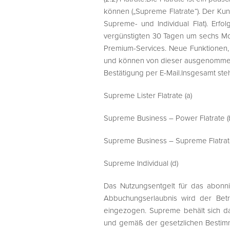
können („Supreme Flatrate“). Der Kund
Supreme- und Individual Flat). Erf
vergünstigten 30 Tagen um sechs Mon
Premium-Services. Neue Funktionen, d
und können von dieser ausgenommen w
Bestätigung per E-Mail.Insgesamt ste
Supreme Lister Flatrate (a)
Supreme Business – Power Flatrate (
Supreme Business – Supreme Flatrate
Supreme Individual (d)
Das Nutzungsentgelt für das abonnier
Abbuchungserlaubnis wird der Be
eingezogen. Supreme behält sich d
und gemäß der gesetzlichen Bestimm