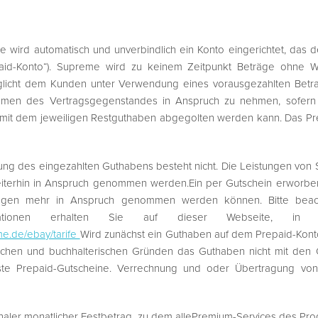
me wird automatisch und unverbindlich ein Konto eingerichtet, das
paid-Konto“). Supreme wird zu keinem Zeitpunkt Beträge ohne 
licht dem Kunden unter Verwendung eines vorausgezahlten Betrag
hmen des Vertragsgegenstandes in Anspruch zu nehmen, sofern 
it dem jeweiligen Restguthaben abgegolten werden kann. Das Prepa
hlung des eingezahlten Guthabens besteht nicht. Die Leistungen v
iterhin in Anspruch genommen werden.Ein per Gutschein erworben
ungen mehr in Anspruch genommen werden können. Bitte beacht
ormationen erhalten Sie auf dieser Webseite
me.de/ebay/tarife
Wird zunächst ein Guthaben auf dem Prepaid-Kont
nischen und buchhalterischen Gründen das Guthaben nicht mit den 
ste Prepaid-Gutscheine. Verrechnung und oder Übertragung von 
pauschaler monatlicher Festbetrag, zu dem allePremium-Services des P