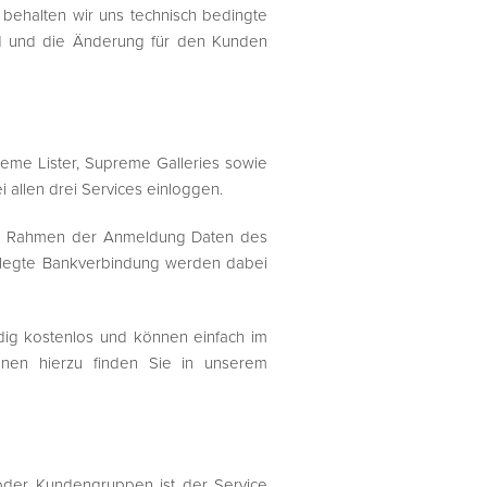
halten wir uns technisch bedingte
rd und die Änderung für den Kunden
eme Lister, Supreme Galleries sowie
allen drei Services einloggen.
e im Rahmen der Anmeldung Daten des
erlegte Bankverbindung werden dabei
dig kostenlos und können einfach im
onen hierzu finden Sie in unserem
 oder Kundengruppen ist der Service