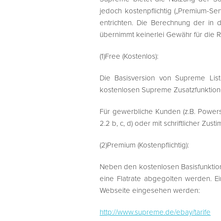
jedoch kostenpflichtig („Premium-S
entrichten. Die Berechnung der in 
übernimmt keinerlei Gewähr für die R
(1)Free (Kostenlos):
Die Basisversion von Supreme Liste
kostenlosen Supreme Zusatzfunktione
Für gewerbliche Kunden (z.B. Powers
2.2 b, c, d) oder mit schriftlicher Zu
(2)Premium (Kostenpflichtig):
Neben den kostenlosen Basisfunktion
eine Flatrate abgegolten werden. E
Webseite eingesehen werden:
http://www.supreme.de/ebay/tarife