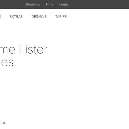
Beratung
Hilfe
Login
R
EXTRAS
DESIGNS
TARIFE
me Lister
ies
bar.