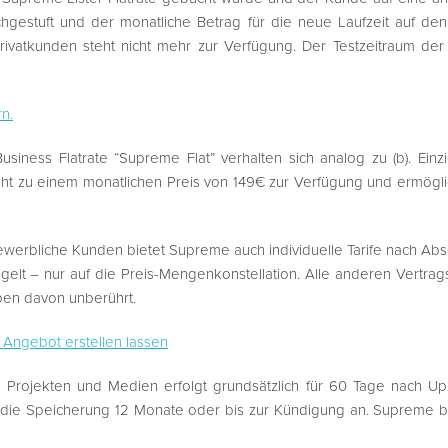
chgestuft und der monatliche Betrag für die neue Laufzeit auf den 
ivatkunden steht nicht mehr zur Verfügung. Der Testzeitraum der P
rn.
iness Flatrate “Supreme Flat” verhalten sich analog zu (b). Ein
steht zu einem monatlichen Preis von 149€ zur Verfügung und ermögl
ewerbliche Kunden bietet Supreme auch individuelle Tarife nach Ab
geregelt – nur auf die Preis-Mengenkonstellation. Alle anderen Ver
en davon unberührt.
s Angebot erstellen lassen
 Projekten und Medien erfolgt grundsätzlich für 60 Tage nach Up
 (d)) die Speicherung 12 Monate oder bis zur Kündigung an. Supreme 