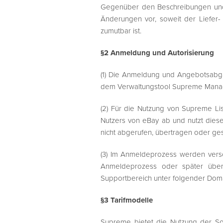
Gegenüber den Beschreibungen und
Änderungen vor, soweit der Liefer
zumutbar ist.
§2 Anmeldung und Autorisierung
(1) Die Anmeldung und Angebotsabga
dem Verwaltungstool Supreme Manager
(2) Für die Nutzung von Supreme Li
Nutzers von eBay ab und nutzt dies
nicht abgerufen, übertragen oder ges
(3) Im Anmeldeprozess werden versc
Anmeldeprozess oder später über 
Supportbereich unter folgender Doma
§3 Tarifmodelle
Supreme bietet die Nutzung der Sof