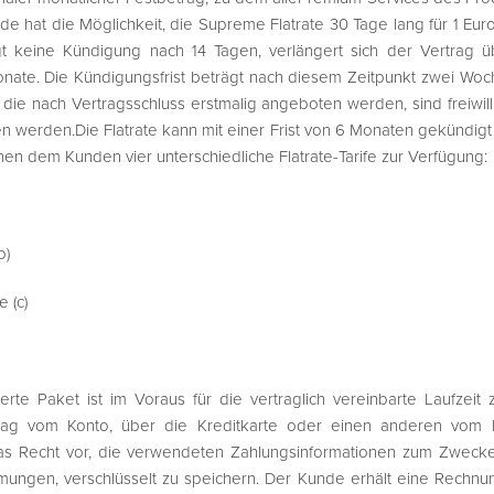
e hat die Möglichkeit, die Supreme Flatrate 30 Tage lang für 1 Euro z
olgt keine Kündigung nach 14 Tagen, verlängert sich der Vertrag
ate. Die Kündigungsfrist beträgt nach diesem Zeitpunkt zwei Woc
ie nach Vertragsschluss erstmalig angeboten werden, sind freiwill
erden.Die Flatrate kann mit einer Frist von 6 Monaten gekündigt 
hen dem Kunden vier unterschiedliche Flatrate-Tarife zur Verfügung:
b)
 (c)
te Paket ist im Voraus für die vertraglich vereinbarte Laufzeit zu
trag vom Konto, über die Kreditkarte oder einen anderen vom
as Recht vor, die verwendeten Zahlungsinformationen zum Zweck
ungen, verschlüsselt zu speichern. Der Kunde erhält eine Rechnun