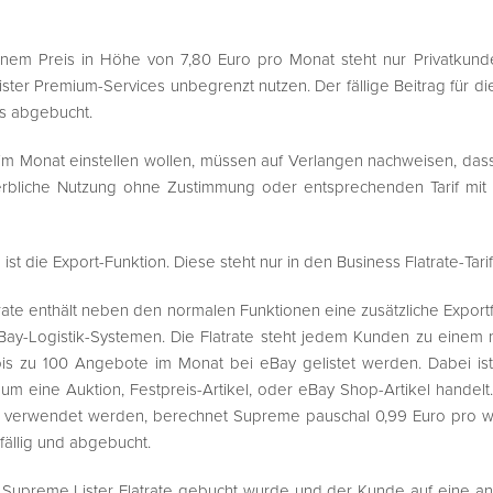
einem Preis in Höhe von 7,80 Euro pro Monat steht nur Privatkunde
ter Premium-Services unbegrenzt nutzen. Der fällige Beitrag für di
s abgebucht.
m Monat einstellen wollen, müssen auf Verlangen nachweisen, dass
rbliche Nutzung ohne Zustimmung oder entsprechenden Tarif mit 
n ist die Export-Funktion. Diese steht nur in den Business Flatrate-Tar
ate enthält neben den normalen Funktionen eine zusätzliche Exportf
ay-Logistik-Systemen. Die Flatrate steht jedem Kunden zu einem m
bis zu 100 Angebote im Monat bei eBay gelistet werden. Dabei ist
um eine Auktion, Festpreis-Artikel, oder eBay Shop-Artikel handel
y verwendet werden, berechnet Supreme pauschal 0,99 Euro pro we
fällig und abgebucht.
ne Supreme Lister Flatrate gebucht wurde und der Kunde auf eine an